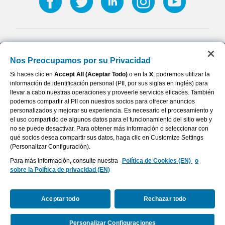
© 2026 AFLAC INCORPORATED
Nos Preocupamos por su Privacidad
Terms of Use
Si haces clic en
Accept All (Aceptar Todo)
o en la
X
, podremos utilizar la
Privacy Center
información de identificación personal (PII, por sus siglas en inglés) para
llevar a cabo nuestras operaciones y proveerle servicios eficaces. También
Exercise Your Rights
podemos compartir al PII con nuestros socios para ofrecer anuncios
personalizados y mejorar su experiencia. Es necesario el procesamiento y
Your California Privacy Choices
el uso compartido de algunos datos para el funcionamiento del sitio web y
no se puede desactivar. Para obtener más información o seleccionar con
Cookie Settings
qué socios desea compartir sus datos, haga clic en Customize Settings
Accessibility Statement
(Personalizar Configuración).
Para más información, consulte nuestra
Política de Cookies (EN)
o
Report Fraud, Waste and Abuse
sobre la Política de privacidad (EN)
Dental & Vision State Notices
Aceptar todo
Rechazar todo
Personalizar Configuraciones