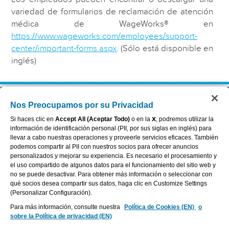
variedad de formularios de reclamación de atención
médica de WageWorks® en
https://www.wageworks.com/employees/support-
center/important-forms.aspx
. (Sólo está disponible en
inglés)
Nos Preocupamos por su Privacidad
Sobre Aflac
Accessibility Statement
Careers
Your California Privacy Choices
Si haces clic en
Accept All (Aceptar Todo)
o en la
X
, podremos utilizar la
Investors
Cookie Settings
información de identificación personal (PII, por sus siglas en inglés) para
Providers
Privacy Center
llevar a cabo nuestras operaciones y proveerle servicios eficaces. También
podemos compartir al PII con nuestros socios para ofrecer anuncios
Contáctanos
Exercise Your Rights
personalizados y mejorar su experiencia. Es necesario el procesamiento y
Terms of Use
el uso compartido de algunos datos para el funcionamiento del sitio web y
Dental & Vision State Notices
no se puede desactivar. Para obtener más información o seleccionar con
Report Fraud, Waste and Abuse
qué socios desea compartir sus datos, haga clic en Customize Settings
(Personalizar Configuración).
Para más información, consulte nuestra
Política de Cookies (EN)
o
sobre la Política de privacidad (EN)