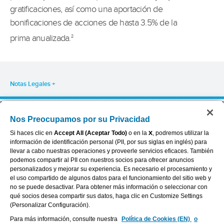
gratificaciones, así como una aportación de
bonificaciones de acciones de hasta 3.5% de la
prima anualizada.
2
Notas Legales
Nos Preocupamos por su Privacidad
Sobre Aflac
Accessibility Statement
Careers
Your California Privacy Choices
Si haces clic en
Accept All (Aceptar Todo)
o en la
X
, podremos utilizar la
Investors
Cookie Settings
información de identificación personal (PII, por sus siglas en inglés) para
Providers
Privacy Center
llevar a cabo nuestras operaciones y proveerle servicios eficaces. También
podemos compartir al PII con nuestros socios para ofrecer anuncios
Contáctanos
Exercise Your Rights
personalizados y mejorar su experiencia. Es necesario el procesamiento y
Terms of Use
el uso compartido de algunos datos para el funcionamiento del sitio web y
Dental & Vision State Notices
no se puede desactivar. Para obtener más información o seleccionar con
Report Fraud, Waste and Abuse
qué socios desea compartir sus datos, haga clic en Customize Settings
(Personalizar Configuración).
Para más información, consulte nuestra
Política de Cookies (EN)
o